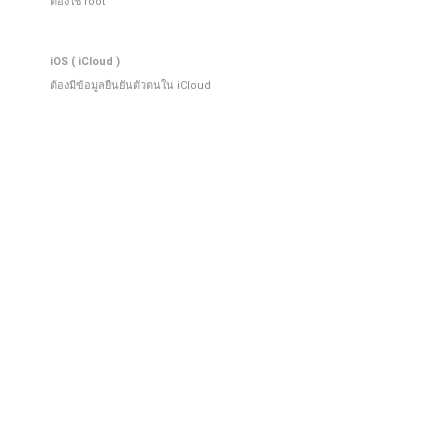
ต้องใช้ root
iOS ( iCloud )
ต้องมีข้อมูลยืนยันตัวตนใน iCloud