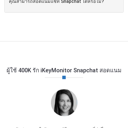
คุณสามารถสอดแนมแชท Snapchat ได้หรือไม่?
ผู้ใช้ 400K รัก iKeyMonitor Snapchat สอดแนม