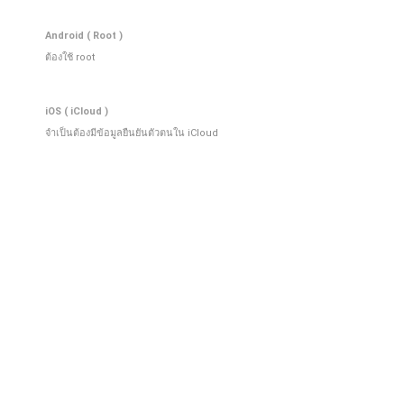
Android ( Root )
ต้องใช้ root
iOS ( iCloud )
จําเป็นต้องมีข้อมูลยืนยันตัวตนใน iCloud