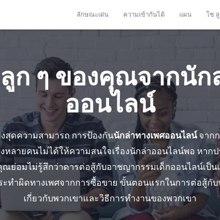
ลักษณะเด่น
ความเข้ากันได้
แผน
โซ ลู
องลูก ๆ ของคุณจากนัก
ออนไลน์
งสุดความสามารถ การป้องกัน
นักล่าทางเพศออนไลน์
จากกา
รองหลายคนไม่ได้ให้ความสนใจเรื่องนักล่าออนไลน์พอ หาก
 คุณย่อมไม่รู้สึกว่าดารต่อสู้กับอาชญากรรมเด็กออนไลน์เป็นเร
้กระทําผิดทางเพศจากการซื้อขาย ขั้นตอนแรกในการต่อสู้กั
เกี่ยวกับพวกเขาและวิธีการทํางานของพวกเขา