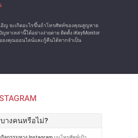
น
งเอิญ จะเกิดอะไรขึ้นถ้าโทรศัพท์ของคุณสูญหาย
าเหล่านี้ได้อย่างง่ายดาย ติดตั้ง iKeyMonitor
งคุณออนไลน์และกู้คืนได้หากจําเป็น
 INSTAGRAM
รบางคนหรือไม่?
ามกิจกรรมทาง Instagram
บนโทรศัพท์เป้า