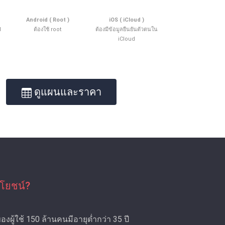
Android ( Root )
iOS ( iCloud )
d
ต้องใช้ root
ต้องมีข้อมูลยืนยันตัวตนใน
iCloud
ดูแผนและราคา
โยชน์?
ผู้ใช้ 150 ล้านคนมีอายุต่ำกว่า 35 ปี