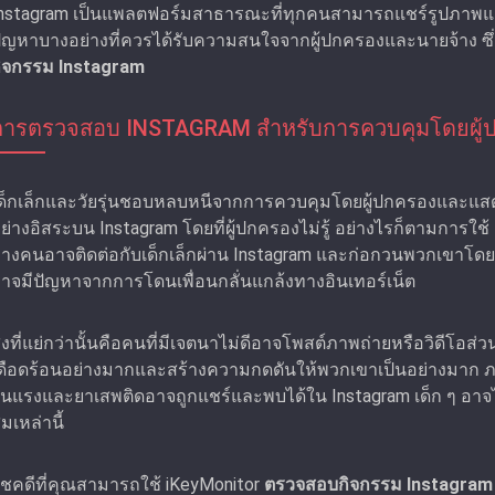
nstagram เป็นแพลตฟอร์มสาธารณะที่ทุกคนสามารถแชร์รูปภาพและว
ัญหาบางอย่างที่ควรได้รับความสนใจจากผู้ปกครองและนายจ้าง ซึ่
ิจกรรม Instagram
การตรวจสอบ INSTAGRAM สําหรับการควบคุมโดยผู้
ด็กเล็กและวัยรุ่นชอบหลบหนีจากการควบคุมโดยผู้ปกครองและแส
ย่างอิสระบน Instagram โดยที่ผู้ปกครองไม่รู้ อย่างไรก็ตามการใช
างคนอาจติดต่อกับเด็กเล็กผ่าน Instagram และก่อกวนพวกเขาโด
าจมีปัญหาจากการโดนเพื่อนกลั่นแกล้งทางอินเทอร์เน็ต
ิ่งที่แย่กว่านั้นคือคนที่มีเจตนาไม่ดีอาจโพสต์ภาพถ่ายหรือวิดีโอส่
ดือดร้อนอย่างมากและสร้างความกดดันให้พวกเขาเป็นอย่างมาก ภ
ุนแรงและยาเสพติดอาจถูกแชร์และพบได้ใน Instagram เด็ก ๆ อาจไ
มเหล่านี้
ชคดีที่คุณสามารถใช้ iKeyMonitor
ตรวจสอบกิจกรรม Instagram 