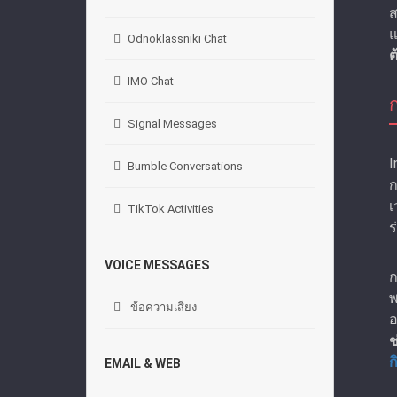
ส
แ
Odnoklassniki Chat
ต
IMO Chat
Signal Messages
I
Bumble Conversations
ก
เ
TikTok Activities
ร
VOICE MESSAGES
ก
พ
ข้อความเสียง
อ
ช
ก
EMAIL & WEB