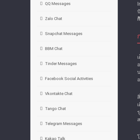
I
QQ Messages
ป
ก
Zalo Chat
Snapchat Messages
BBM Chat
เ
Tinder Messages
อ
บ
Facebook Social Activities
อ
Vkontakte Chat
ส
เ
Tango Chat
ร
ส
Telegram Messages
โ
Kakao Talk