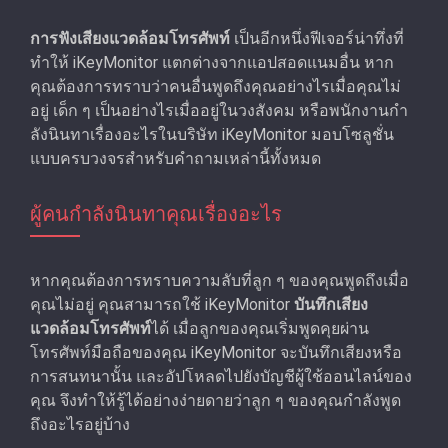
การฟังเสียงแวดล้อมโทรศัพท์
เป็นอีกหนึ่งฟีเจอร์น่าทึ่งที่
ทําให้ iKeyMonitor แตกต่างจากแอปสอดแนมอื่น หาก
คุณต้องการทราบว่าคนอื่นพูดถึงคุณอย่างไรเมื่อคุณไม่
อยู่ เด็ก ๆ เป็นอย่างไรเมื่ออยู่ในวงสังคม หรือพนักงานกํา
ลังนินทาเรื่องอะไรในบริษัท iKeyMonitor มอบโซลูชั่น
แบบครบวงจรสําหรับคําถามเหล่านี้ทั้งหมด
ผู้คนกําลังนินทาคุณเรื่องอะไร
หากคุณต้องการทราบความลับที่ลูก ๆ ของคุณพูดถึงเมื่อ
คุณไม่อยู่ คุณสามารถใช้ iKeyMonitor
บันทึกเสียง
แวดล้อมโทรศัพท์
ได้ เมื่อลูกของคุณเริ่มพูดคุยผ่าน
โทรศัพท์มือถือของคุณ iKeyMonitor จะบันทึกเสียงหรือ
การสนทนานั้น และอัปโหลดไปยังบัญชีผู้ใช้ออนไลน์ของ
คุณ จึงทำให้รู้ได้อย่างง่ายดายว่าลูก ๆ ของคุณกําลังพูด
ถึงอะไรอยู่บ้าง