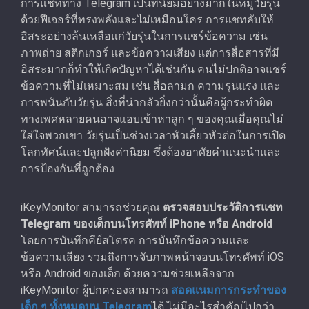
การแชททาง Telegram เป็นที่นิยมอย่างมากในหมู่วัยรุ่น
ด้วยฟีเจอร์ที่ทรงพลังและไม่เหมือนใคร การแชทลับให้
อิสระอย่างล้นเหลือแก่วัยรุ่นในการแชร์ข้อความ เช่น
ภาพถ่าย สติกเกอร์ และข้อความเสียง แต่การสื่อสารที่มี
อิสระมากก็ทําให้เกิดปัญหาได้เช่นกัน คนไม่ปกติอาจแชร์
ข้อความที่ไม่เหมาะสม เช่น สื่อลามก ความรุนแรง และ
การพนันกับวัยรุ่น สิ่งที่น่ากลัวยิ่งกว่านั้นคือผู้กระทําผิด
ทางเพศหลายคนอาจแอบเข้าหาลูก ๆ ของคุณเมื่อคุณไม่
ใส่ใจพวกเขา วัยรุ่นเป็นช่วงเวลาหัวเลี้ยวหัวต่อในการเปิด
โลกทัศน์และปลูกฝังค่านิยม ซึ่งต้องอาศัยคําแนะนําและ
การป้องกันที่ถูกต้อง
iKeyMonitor สามารถช่วยคุณ
ตรวจสอบประวัติการแชท
Telegram ของเด็กบนโทรศัพท์ iPhone หรือ Android
โดยการบันทึกคีย์สโตรค การบันทึกข้อความและ
ข้อความเสียง รวมถึงการจับภาพหน้าจอบนโทรศัพท์ iOS
หรือ Android ของเด็ก ด้วยความช่วยเหลือจาก
iKeyMonitor ผู้ปกครองสามารถ
สอดแนมการกระทําของ
เด็ก ๆ ทั้งหมดบน Telegram
ได้ ไม่มีอะไรสําคัญไปกว่า