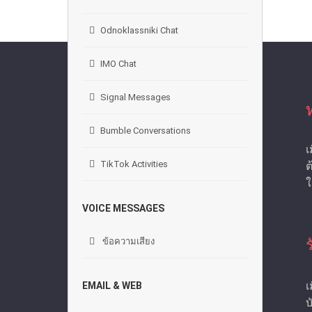
Odnoklassniki Chat
IMO Chat
Signal Messages
Bumble Conversations
เ
TikTok Activities
ต
ใ
VOICE MESSAGES
ข้อความเสียง
เ
EMAIL & WEB
บ