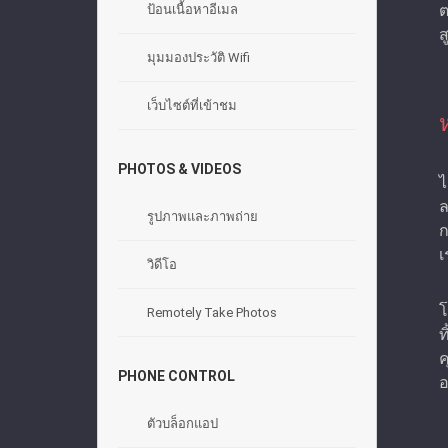
ต
ป้อนเนื้อหาอีเมล
ส
มุมมองประวัติ Wifi
เว็บไซต์ที่เข้าชม
PHOTOS & VIDEOS
ไ
ล
รูปภาพและภาพถ่าย
ก
เ
วิดีโอ
โ
Remotely Take Photos
ท
ค
PHONE CONTROL
อ
ตัวบล็อกแอป