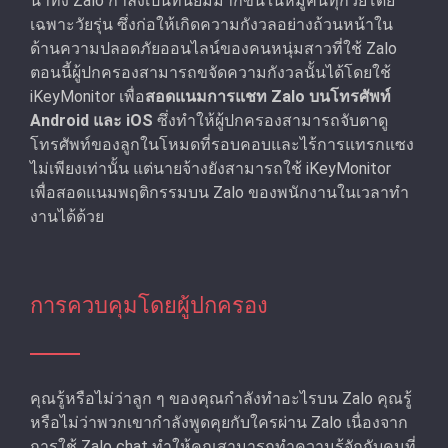
น่าทึ่ง Zalo กําลังเป็นที่นิยมมากขึ้นในหมู่คนทุกวัยโดย
เฉพาะวัยรุ่น ซึ่งก่อให้เกิดความกังวลอย่างถ้วนหน้าใน
ด้านความปลอดภัยออนไลน์ของคนหนุ่มสาวที่ใช้ Zalo
ตอนนี้ผู้ปกครองสามารถขจัดความกังวลนั้นได้โดยใช้
iKeyMonitor เพื่อ
สอดแนมการแชท Zalo บนโทรศัพท์
Android และ iOS
ซึ่งทำให้ผู้ปกครองสามารถจับตาดู
โทรศัพท์ของลูกในโหมดที่รอบคอบและไร้การแทรกแซง
ไม่เพียงเท่านั้น แต่นายจ้างยังสามารถใช้ iKeyMonitor
เพื่อสอดแนมพฤติกรรมบน Zalo ของพนักงานในเวลาทํา
งานได้ด้วย
การควบคุมโดยผู้ปกครอง
คุณรู้หรือไม่ว่าลูก ๆ ของคุณกําลังทําอะไรบน Zalo คุณรู้
หรือไม่ว่าพวกเขากําลังพูดคุยกับใครผ่าน Zalo เนื่องจาก
การใช้ Zalo chat ทำให้คุณสามารถทําความรู้จักกับคนที่