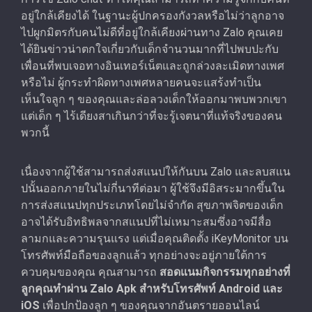
อยู่ใกล้เคียงได้ ในฐานะผู้ปกครองกังวลหรือไม่ว่าลูกอาจ
ไปผูกมิตรกับคนไม่ดีที่อยู่ใกล้เคียงผ่านทาง Zalo คุณเคย
ได้ยินข่าวน่าตกใจเกี่ยวกับเด็กจํานวนมากที่ไปพบปะกับ
เพื่อนที่พบเจอทางอินเทอร์เน็ตและถูกล่วงละเมิดทางเพศ
หรือไม่ ผู้กระทําผิดทางเพศหลายคนจะแสร้งทำเป็น
เห็นใจลูก ๆ ของคุณและล่อลวงเด็กให้ออกมาพบพวกเขา
แต่เด็ก ๆ ไร้เดียงสาเกินกว่าที่จะรู้เจตนาที่แท้จริงของคน
พวกนี้
เนื่องจากผู้ใช้สามารถส่งสแนปให้กันบน Zalo และลบสแน
ปนั้นออกภายในไม่กี่นาทีต่อมา ผู้ใช้จึงมีอิสระมากขึ้นใน
การส่งสแนปทุกประเภทโดยไม่จํากัด สุขภาพจิตของเด็ก
อาจได้รับอิทธิพลจากสแนปที่ไม่เหมาะสมซึ่งอาจมีสื่อ
ลามกและความรุนแรง แต่เมื่อคุณติดตั้ง iKeyMonitor บน
โทรศัพท์มือถือของลูกแล้ว ทุกอย่างจะอยู่ภายใต้การ
ควบคุมของคุณ คุณสามารถ
สอดแนมกิจกรรมทุกอย่างที่
ลูกคุณทําผ่าน Zalo Apk สําหรับโทรศัพท์ Android และ
iOS
เพื่อปกป้องลูก ๆ ของคุณจากอันตรายออนไลน์