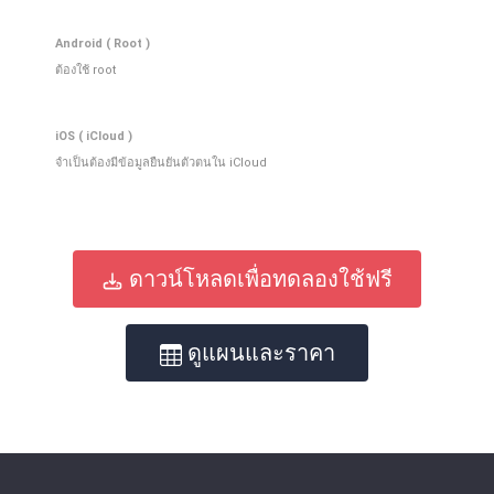
Android ( Root )
ต้องใช้ root
iOS ( iCloud )
จําเป็นต้องมีข้อมูลยืนยันตัวตนใน iCloud
ดาวน์โหลดเพื่อทดลองใช้ฟรี
ดูแผนและราคา