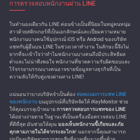
การตรวจสอบพนักงานผ่าน LINE
ในทํานองเดียวกัน LINE ค่อนข้างเป็นที่นิยมในหมู่คนหนุ่ม
สาวด้วยสติกเกอร์ที่เป็นเอกลักษณ์และเปี่ยมความหมาย
พนักงานบางคนใช้อุปกรณ์ iOS หรือ Android ของบริษัท
แชทกับผู้อื่นบน LINE ในช่วงเวลาทํางาน ในลักษะนี้จึงไม่
ยากที่จะเข้าใจว่าทําไมพนักงานบางคนถึงมีประสิทธิผล
ต่ําและไม่น่าพึงพอใจ พนักงานที่ขาดความรับผิดชอบและ
ไร้จรรยาบรรณบางคนอาจขายข้อมูลทางธุรกิจที่เป็น
ความลับให้กับคู่แข่งผ่านทาง LINE!
แน่นอนว่าบางบริษัทจำเป็นต้อง
สอดแนมการแชท LINE
ของพนักงาน
บนอุปกรณ์ที่บริษัทจัดให้ iKeyMonitor ช่วย
ให้คุณบรรลุเป้าหมาย
การตรวจสอบการแชทของ LINE
ได้อย่างง่ายดาย ในฐานะที่เป็นเครื่องมือตรวจสอบ LINE
ที่ดีที่สุด มันช่วยให้คุณ
มองเห็นพนักงานขี้เกียจและภัย
คุกคามภายในได้จากระยะไกล
! นอกจากนี้คุณสามารถ
ปกป้องบริษัทจากการสูญเสียที่อาจเพิ่มมากขึ้นด้วย