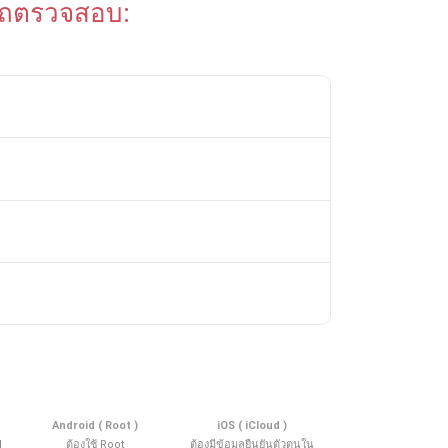
ถตรวจสอบ:
Android ( Root )
iOS ( iCloud )
d
ต้องใช้ Root
ต้องมีข้อมูลยืนยันตัวตนใน