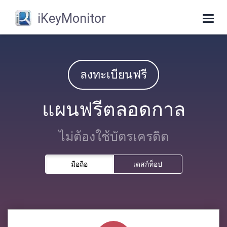
iKeyMonitor
Togg
navi
ลงทะเบียนฟรี
แผนฟรีตลอดกาล
ไม่ต้องใช้บัตรเครดิต
มือถือ
เดสก์ท็อป