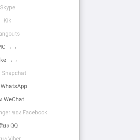
Skype
Kik
angouts
MO → ←
ike → ←
 Snapchat
ง WhatsApp
ยง WeChat
nger ของ Facebook
สียง QQ
ียง Viber