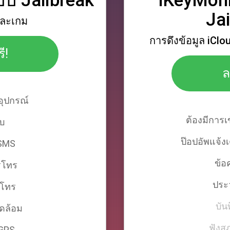
บบ Jailbreak
iKeyMoni
Ja
ละเกม
การดึงข้อมูล iClo
ี!
ล
อุปกรณ์
ต้องมีการ
บ
ป๊อปอัพแจ้งเ
 SMS
ข้อ
รโทร
ประ
รโทร
บัน
ดล้อม
ฟังส
 GPS