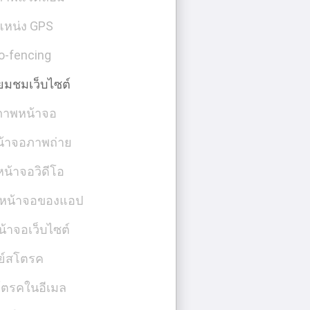
แหน่ง GPS
o-fencing
่ยมชมเว็บไซต์
ภาพหน้าจอ
้าจอภาพถ่าย
น้าจอวิดีโอ
หน้าจอของแอป
้าจอเว็บไซต์
ีย์สโตรค
โตรคในอีเมล