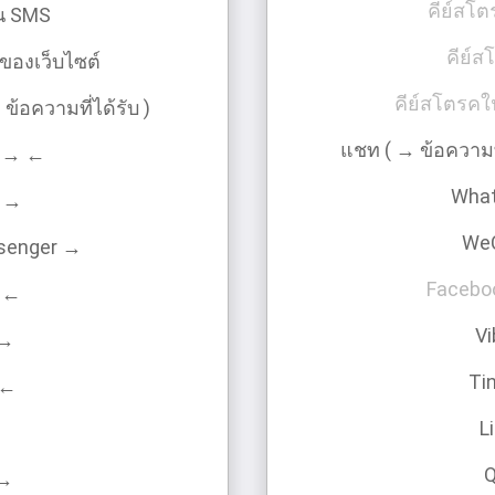
คีย์สโ
น SMS
คีย์ส
ของเว็บไซต์
คีย์สโตรคใ
้อความที่ได้รับ )
แชท ( → ข้อความที
 → ←
Wha
 →
We
senger →
Facebo
 ←
V
 →
Ti
 ←
L
 →