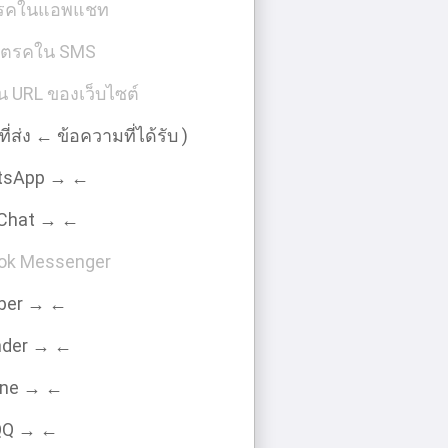
ตรคในแอพแชท
โตรคใน SMS
น URL ของเว็บไซต์
่ส่ง ← ข้อความที่ได้รับ )
tsApp → ←
Chat → ←
ok Messenger
iber → ←
nder → ←
ine → ←
QQ → ←