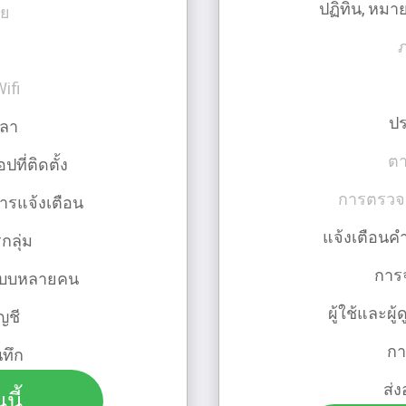
ปฏิทิน, หมาย
าย
ifi
ปร
วลา
ตา
ี่ติดตั้ง
การตรวจส
ารแจ้งเตือน
แจ้งเตือนค
กลุ่ม
การจ
ลระบบหลายคน
ผู้ใช้และผ
ญชี
กา
นทึก
ส่ง
นี้