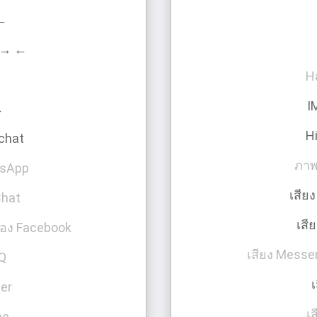
 ←
 → ←
H
→
I
→
H
chat
ภาพ
tsApp
เสีย
Chat
เสี
ของ Facebook
เสียง Messe
QQ
เ
ber
เส
ne