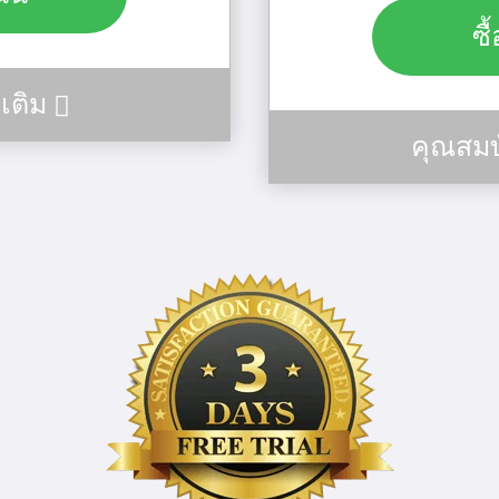
ซื
มเติม
คุณสมบั