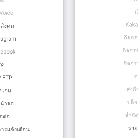
เ
Voice
Kaka
สังคม
กิจก
tagram
กิจกร
cebook
กิจกร
์ด
ค
 / FTP
ส่งถึ
/ เกม
บล็อ
หน้าจอ
จํากั
ิดต่อ
รายช
การแจ้งเตือน