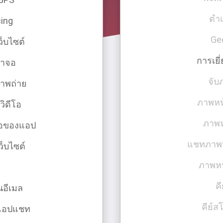
ตํา
ing
Ge
ว็บไซต์
การเยี
้าจอ
จับ
าพถ่าย
ภาพหน
ิดีโอ
ภาพห
อของแอป
แชทภาพ
็บไซต์
ภาพหน
ะ
ค
นอีเมล
คีย์ส
นแอปแชท