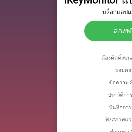
iKeyMonitor แ
บล็อกแอปแ
ลองฟร
ต้องติดตั้งบน
รอบคอ
ข้อความ
ประวัติกา
บันทึกกา
ฟังสภาพแว
ตําแหน่ง