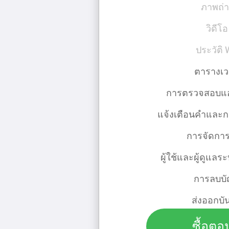
ภาพถ่
วิดีโอ
ประวัติ W
ตารางเ
การตรวจสอบแอปท
แจ้งเตือนคําและก
การจัดการ
ผู้ใช้และผู้ดูแ
การลบบั
ส่งออกบั
ซื้อตอน