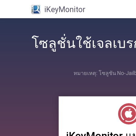
iKeyMonitor
โซลูชั่นใช้เจลเบร
หมายเหตุ: โซลูชัน No-Jai