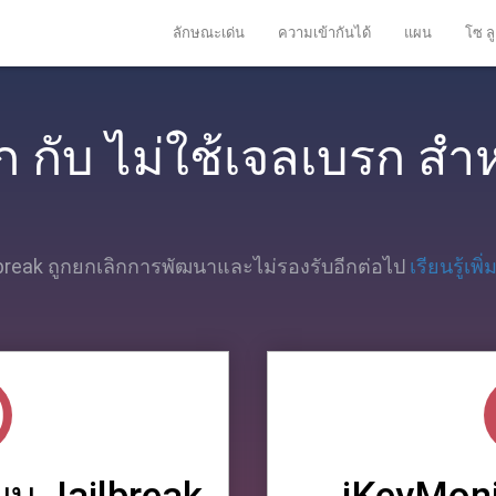
ลักษณะเด่น
ความเข้ากันได้
แผน
โซ ลู
ก กับ ไม่ใช้เจลเบรก สํา
lbreak ถูกยกเลิกการพัฒนาและไม่รองรับอีกต่อไป
เรียนรู้เพิ