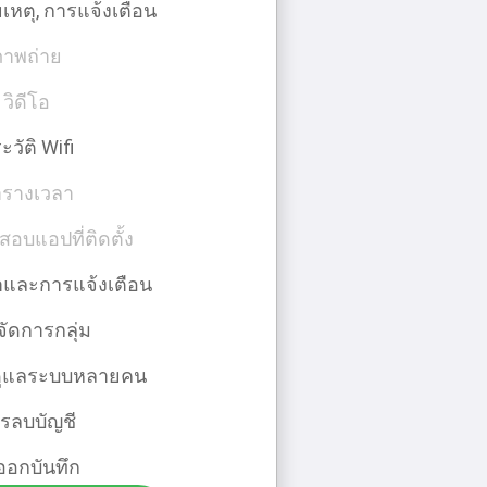
เหตุ, การแจ้งเตือน
ภาพถ่าย
วิดีโอ
ะวัติ Wifi
รางเวลา
อบแอปที่ติดตั้ง
ําและการแจ้งเตือน
ัดการกลุ่ม
ู้ดูแลระบบหลายคน
รลบบัญชี
ออกบันทึก