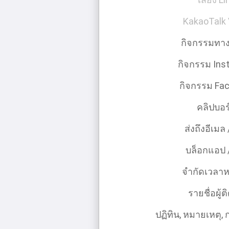
KakaoTalk 
กิจกรรมทาง
กิจกรรม Ins
กิจกรรม Fa
คลิปบอร
ส่งถึงอีเมล
บล็อกแอป 
จํากัดเวลา
รายชื่อผู้ต
ปฏิทิน, หมายเหตุ, 