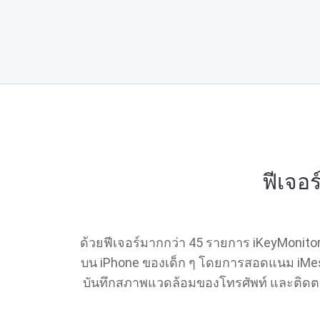
ฟีเจอ
ด้วยฟีเจอร์มากกว่า 45 รายการ iKeyMonito
บน iPhone ของเด็ก ๆ โดยการสอดแนม iMes
บันทึกสภาพแวดล้อมของโทรศัพท์ และติดตามต